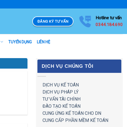
Hotline tư vấn
ĐĂNG KÝ TƯ VẤN
0344.184.690
TUYỂN DỤNG
LIÊN HỆ
DỊCH VỤ CHÚNG TÔI
DỊCH VỤ KẾ TOÁN
DỊCH VỤ PHÁP LÝ
TƯ VẤN TÀI CHÍNH
ĐÀO TẠO KẾ TOÁN
CUNG ỨNG KẾ TOÁN CHO DN
CUNG CẤP PHẦN MỀM KẾ TOÁN