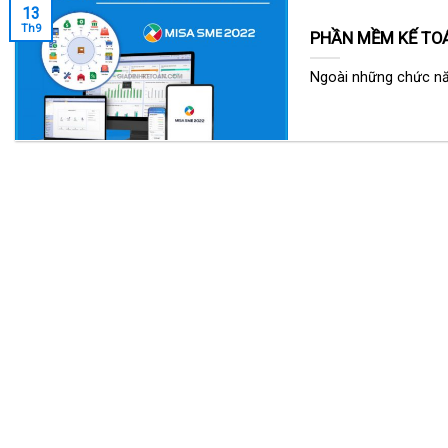
13
Th9
PHẦN MỀM KẾ TO
Ngoài những chức năn