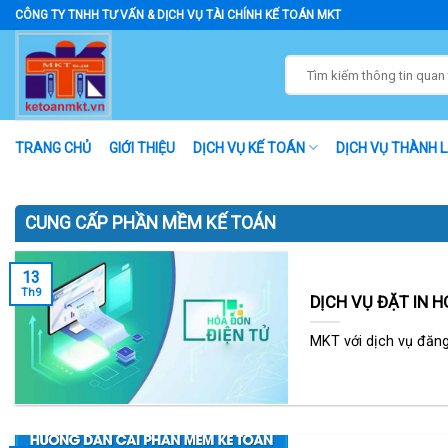
Skip
CÔNG TY TNHH TƯ VẤN & DỊCH VỤ TÀI CHÍNH KẾ TOÁN MKT
to
content
TRANG CHỦ
GIỚI THIỆU
DỊCH VỤ KẾ TOÁN
DỊCH VỤ THÀNH 
CUNG CẤP PHẦN MỀM KẾ TOÁN
13
Th9
DỊCH VỤ ĐẶT IN H
MKT với dịch vụ đăng 