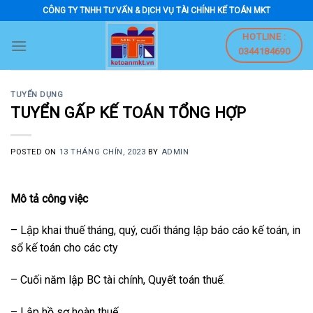
Skip
CÔNG TY TNHH TƯ VẤN & DỊCH VỤ TÀI CHÍNH KẾ TOÁN MKT
to
HOTLINE :
content
0344184690
TUYỂN DỤNG
TUYỂN GẤP KẾ TOÁN TỔNG HỢP
POSTED ON
13 THÁNG CHÍN, 2023
BY
ADMIN
Mô tả công việc
– Lập khai thuế tháng, quý, cuối tháng lập báo cáo kế toán, in
sổ kế toán cho các cty
– Cuối năm lập BC tài chính, Quyết toán thuế.
– Lập hồ sơ hoàn thuế.