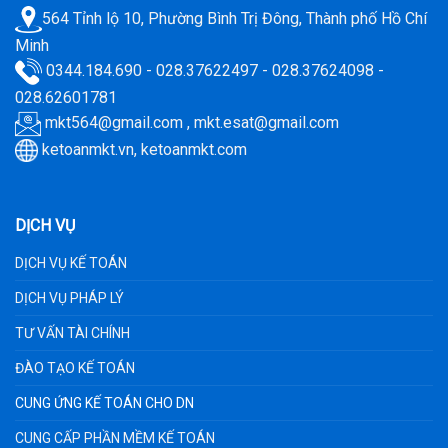
564 Tỉnh lộ 10, Phường Bình Trị Đông, Thành phố Hồ Chí
Minh
0344.184.690 - 028.37622497 - 028.37624098 -
028.62601781
mkt564@gmail.com
,
mkt.esat@gmail.com
ketoanmkt.vn
,
ketoanmkt.com
DỊCH VỤ
DỊCH VỤ KẾ TOÁN
DỊCH VỤ PHÁP LÝ
TƯ VẤN TÀI CHÍNH
ĐÀO TẠO KẾ TOÁN
CUNG ỨNG KẾ TOÁN CHO DN
CUNG CẤP PHẦN MỀM KẾ TOÁN